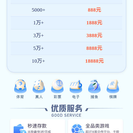
梅西不仅仅是一名优秀的前锋，他更是一名全能型球员。在
场上，他不仅能进球，还能助攻，扮演着团队中的核心角
色。他独特的盘带能力和精准的射门技巧，使他成为对手防
线上的噩梦。
此外，梅西在国家队中的表现同样令人瞩目。他率领阿根廷
队赢得了2021年的美洲杯以及2022年世界杯，实现了个人职
业生涯的重要突破，这进一步巩固了他在足球历史上的地
位。
2、C罗的传奇生涯
C罗与梅西并驾齐驱，是当代足球另一位标志性人物。自从
进入职业生涯以来，他以强大的身体素质和无与伦比的进攻
能力征服了全球观众。无论是在曼联、皇马还是尤文图斯，
C罗都展现出惊人的进球效率，并多次获得金靴奖。