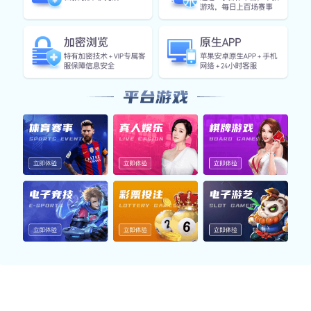
C罗之所以能够屹立不倒，与他的职业态度密不可分。他始
终保持着严格的训练 regimen，以确保自己在竞技状态上的
持续高水平。这种专注与努力使他能够延续辉煌，甚至在接
近职业生涯尾声时仍旧能够贡献关键进球。
尽管C罗未能如愿带领葡萄牙队赢得更多国际大赛，但他依
然凭借2016年欧洲杯和2019年欧国联冠军证明了自己的实
力。他丰富多彩的一生，无疑为全世界爱好者留下深刻印
象，也让他成为历史最佳运动员之一。
3、姆巴佩与内马尔的发展潜力
作为新一代足球天才，姆巴佩被认为是未来十年的超级巨
星。他在巴黎圣日耳曼展现出了非凡实力，不仅速度快，而
且技术精湛。他早已在国际舞台上崭露头角，在2018年世界
杯上帮助法国队夺冠，更是让全球球迷见识到了他的潜力。