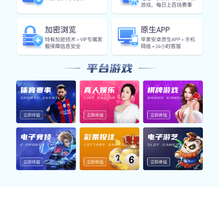
除了技术能力外，维卡里奥还展现出了良好的心理素质。在
压力极大的比赛中，他能保持冷静，并做出正确决策，这使
得他成为国米备选名单中的首选。此外，年轻化也是国米的
一项长期战略，引入像维卡里奥这样的年轻人才有助于构建
更具竞争力和活力的团队。
值得注意的是，如果国米最终决定签下维卡里奥，将会带来
怎样的新变化？他的加入可能会推动整个球队风格上的转
变，使得防守更加灵活，并能够适应现代足球日益增强的快
速节奏。
3、门将在球队中的重要性
门将在足球比赛中扮演着至关重要的角色，他们不仅仅是防
线最后的一道屏障，更是组织进攻的重要环节。一名优秀的
守门员能够通过精准的传球启动进攻，而这一点正是现代足
球所需要强调的新局面。因此，加强门将位置显得尤为重