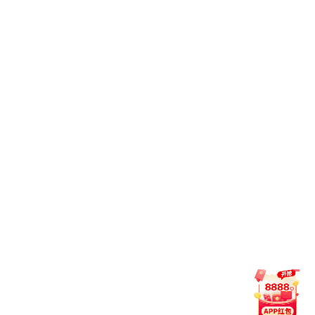
果他们选择续约索默并引进维卡里奥，无疑是在为未来奠定
基础。
此外，在如今这个信息高度发达且数据分析普遍应用于体育
领域的大环境下，通过技术手段分析球员表现，将帮助俱乐
部做出更明智的人事决策。这种科学化管理模式必然会影响
俱乐部的发展方向，以及今后的市场运作策略。
综上所述，无论是与索默续约还是引入新血液如维卡里奥，
都显示了国际米兰对未来发展的重视与期待。只有通过合理
规划与有效实施，他们才能够实现重返巅峰之路，实现更高
目标。
总结：
综上所述，国际米兰当前正面临着重要的人事决策，其中包
括与现任守门员索默的一年续约计划，以及对年轻才俊维卡
里奥的新目标。在确保队伍稳定性的同时，也积极寻求新鲜