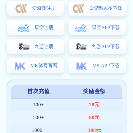
首页
体育头条
正文
在即将到来的英超联赛中，曼城与阿森纳的对决备受瞩目。
足球评论员斯科尔斯和内维尔对于这场比赛的前景持有截然
不同的看法。斯科尔斯认为曼城将在主场大胜阿森纳，而内
维尔则预测两队将以1比1平局收场。这种观点的差异不仅反
映了双方在战术、状态和历史交锋记录上的不同分析，也揭
示了英超联赛的不确定性和竞争激烈程度。本文将从球队近
期表现、战术布局、历史交锋以及球员状态四个方面，详细
探讨这一话题，力求为读者呈现一个全面而深入的分析。
1、球队近期表现分析
曼城最近的状态非常火热，他们在过去几场比赛中展现出了
强大的攻击力和稳定的防守能力。在英超及其他赛事中，曼
城频频上演进攻盛宴，尤其是他们面对弱队时更是毫不手